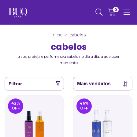
0
Início
>
cabelos
cabelos
trate, proteja e perfume seu cabelo no dia a dia, a qualquer
momento
Filtrar
42
%
46
%
OFF
OFF