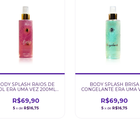
ODY SPLASH RAIOS DE
BODY SPLASH BRISA
OL ERA UMA VEZ 200ML
CONGELANTE ERA UMA 
BUQ CARE
200ML BUQ CARE
R$69,90
R$69,90
5
x de
R$16,75
5
x de
R$16,75