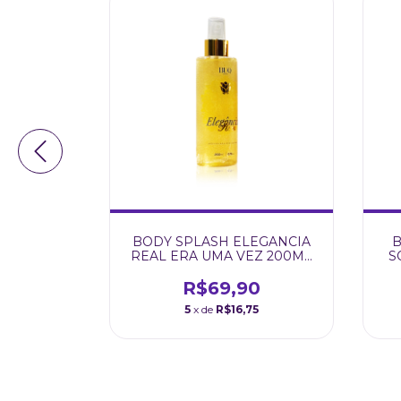
OPAZIO
BODY SPLASH ELEGANCIA
B
ARE
REAL ERA UMA VEZ 200ML
S
BUQ CARE
0
R$69,90
80
5
x de
R$16,75