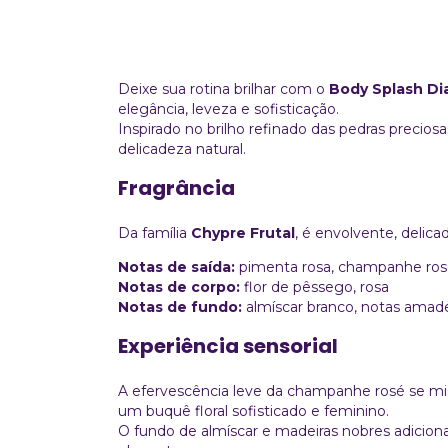
Deixe sua rotina brilhar com o
Body Splash D
elegância, leveza e sofisticação.
Inspirado no brilho refinado das pedras precios
delicadeza natural.
Fragrância
Da família
Chypre Frutal
, é envolvente, delicad
Notas de saída:
pimenta rosa, champanhe ro
Notas de corpo:
flor de pêssego, rosa
Notas de fundo:
almíscar branco, notas amade
Experiência sensorial
A efervescência leve da champanhe rosé se mist
um buquê floral sofisticado e feminino.
O fundo de almíscar e madeiras nobres adiciona 