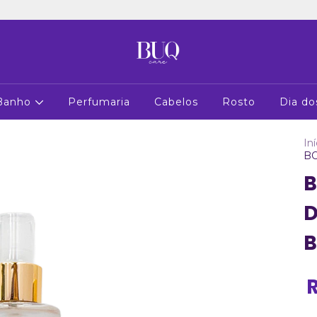
 Banho
Perfumaria
Cabelos
Rosto
Dia do
Iní
BO
B
D