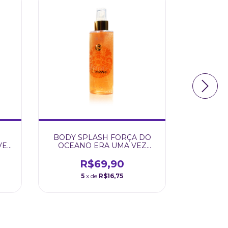
BODY SPLASH FORÇA DO
COMBO T
VEZ
OCEANO ERA UMA VEZ
(TOPAZI
200ML BUQ CARE
R$69,90
R
5
x de
R$16,75
1