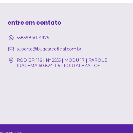
entre em contato
5585984014975
suporte@buqcareoficial.com.br
ROD BR 116 | Nº 2555 | MODU 17 | PARQUE
IRACEMA 60.824-115 | FORTALEZA - CE
s reservados.