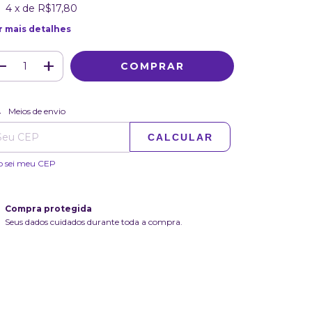
4
x de
R$17,80
r mais detalhes
ALTERAR CEP
regas para o CEP:
Meios de envio
CALCULAR
o sei meu CEP
Compra protegida
Seus dados cuidados durante toda a compra.