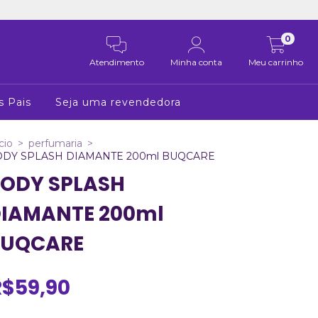
0
Atendimento
Minha conta
Meu carrinho
s Pais
Seja uma revendedora
cio
>
perfumaria
>
DY SPLASH DIAMANTE 200ml BUQCARE
ODY SPLASH
IAMANTE 200ml
BUQCARE
R$59,90