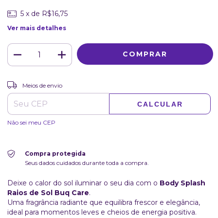
5
x de
R$16,75
Ver mais detalhes
ALTERAR CEP
Entregas para o CEP:
Meios de envio
CALCULAR
Não sei meu CEP
Compra protegida
Seus dados cuidados durante toda a compra.
Deixe o calor do sol iluminar o seu dia com o
Body Splash
Raios de Sol Buq Care
.
Uma fragrância radiante que equilibra frescor e elegância,
ideal para momentos leves e cheios de energia positiva.