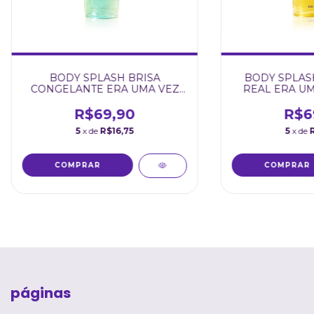
BODY SPLASH BRISA
BODY SPLAS
CONGELANTE ERA UMA VEZ
REAL ERA UM
200ML BUQ CARE
BUQ 
R$69,90
R$6
5
x de
R$16,75
5
x de
páginas