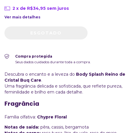
2
x de
R$34,95
sem juros
Ver mais detalhes
Compra protegida
Seus dados cuidados durante toda a compra.
Descubra o encanto e a leveza do
Body Splash Reino de
Cristal Buq Care
.
Uma fragrância delicada e sofisticada, que reflete pureza,
feminilidade e brilho em cada detalhe.
Fragrância
Família olfativa:
Chypre Floral
Notas de saída:
pêra, cassis, bergamota
Notas de corpo:
rosa turca, lírio-do-vale, rosa de maio,