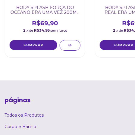
BODY SPLASH FORÇA DO
BODY SPLAS
OCEANO ERA UMA VEZ 200ML
REAL ERA UM
BUQ CARE
BUQ 
R$69,90
R$6
2
x de
R$34,95
sem juros
2
x de
R$34
páginas
Todos os Produtos
Corpo e Banho