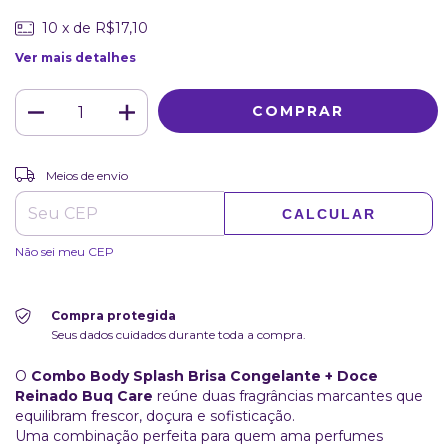
10
x de
R$17,10
Ver mais detalhes
ALTERAR CEP
Entregas para o CEP:
Meios de envio
CALCULAR
Não sei meu CEP
Compra protegida
Seus dados cuidados durante toda a compra.
O
Combo Body Splash Brisa Congelante + Doce
Reinado Buq Care
reúne duas fragrâncias marcantes que
equilibram frescor, doçura e sofisticação.
Uma combinação perfeita para quem ama perfumes