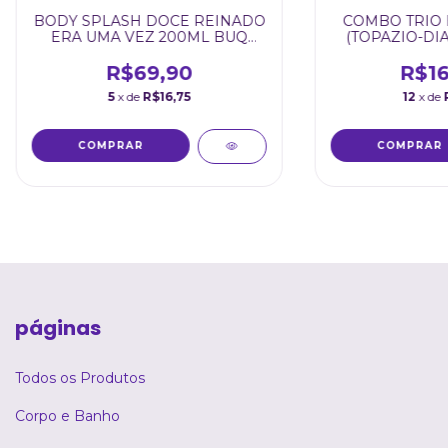
BODY SPLASH DOCE REINADO
COMBO TRIO 
ERA UMA VEZ 200ML BUQ
(TOPAZIO-DI
CARE
R$69,90
R$16
5
x de
R$16,75
12
x de
páginas
Todos os Produtos
Corpo e Banho