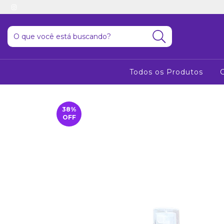
Todos os Produtos
38
%
OFF