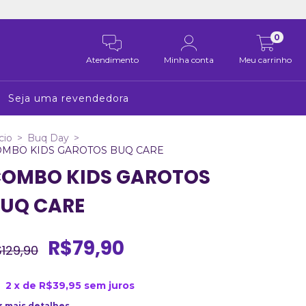
0
Atendimento
Minha conta
Meu carrinho
Seja uma revendedora
cio
>
Buq Day
>
OMBO KIDS GAROTOS BUQ CARE
OMBO KIDS GAROTOS
UQ CARE
R$79,90
129,90
2
x de
R$39,95
sem juros
r mais detalhes