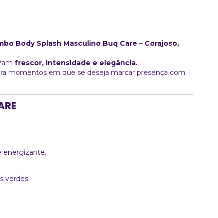
bo Body Splash Masculino Buq Care – Corajoso,
rizam
frescor, intensidade e elegância.
u para momentos em que se deseja marcar presença com
ARE
e energizante.
as verdes