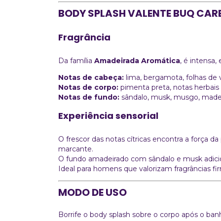
BODY SPLASH VALENTE BUQ CAR
Fragrância
Da família
Amadeirada Aromática
, é intensa
Notas de cabeça:
lima, bergamota, folhas de v
Notas de corpo:
pimenta preta, notas herbais
Notas de fundo:
sândalo, musk, musgo, made
Experiência sensorial
O frescor das notas cítricas encontra a força d
marcante.
O fundo amadeirado com sândalo e musk adicio
Ideal para homens que valorizam fragrâncias fir
MODO DE USO
Borrife o body splash sobre o corpo após o ba