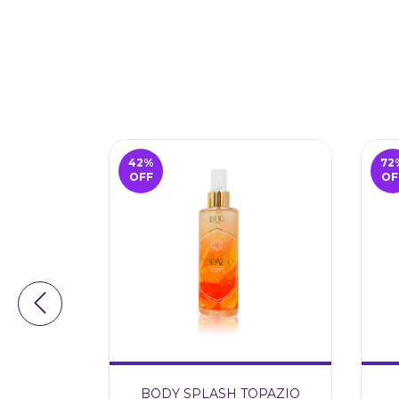
42
%
72
OFF
OF
O PITAYA
BODY SPLASH TOPAZIO