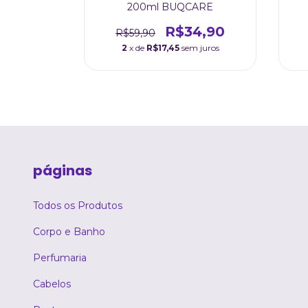
E
200ml BUQCARE
4,90
R$34,90
R$59,90
m juros
2
x de
R$17,45
sem juros
páginas
Todos os Produtos
Corpo e Banho
Perfumaria
Cabelos