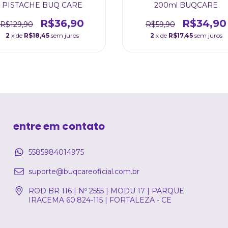
PISTACHE BUQ CARE
200ml BUQCARE
R$36,90
R$34,90
R$129,90
R$59,90
2
x de
R$18,45
sem juros
2
x de
R$17,45
sem juros
entre em contato
5585984014975
suporte@buqcareoficial.com.br
ROD BR 116 | Nº 2555 | MODU 17 | PARQUE
IRACEMA 60.824-115 | FORTALEZA - CE