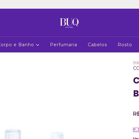
Corpo e Banho
Perfumaria
Cabelos
Rosto
Iní
C
C
B
R$
Ve