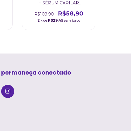
+ SÉRUM CAPILAR
E S
SPLENDOR
R$58,90
R$109,90
R$129
2
x de
R$29,45
sem juros
2
x de
permaneça conectado