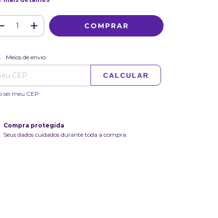
ALTERAR CEP
regas para o CEP:
Meios de envio
CALCULAR
o sei meu CEP
Compra protegida
Seus dados cuidados durante toda a compra.