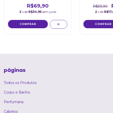
CARE
R$69,90
R$59,90
2
x de
R$34,95
sem juros
2
x de
R$17,
páginas
Todos os Produtos
Corpo e Banho
Perfumaria
Cabelos