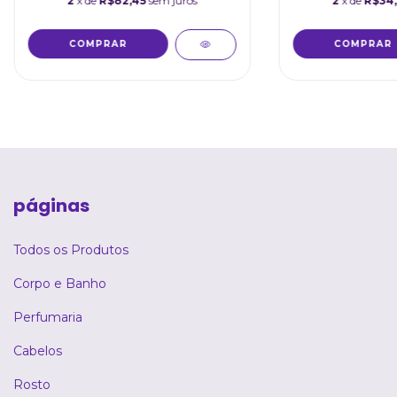
2
x de
R$82,45
sem juros
2
x de
R$34
páginas
Todos os Produtos
Corpo e Banho
Perfumaria
Cabelos
Rosto