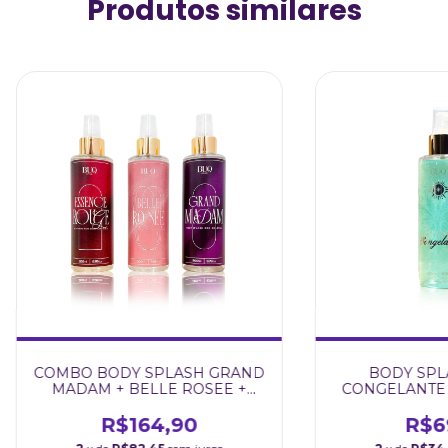
Produtos similares
COMBO BODY SPLASH GRAND
BODY SPL
MADAM + BELLE ROSEE +
CONGELANTE 
ESSENCE ROUGE BUQ CARE
200ML B
R$164,90
R$6