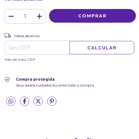
ALTERAR CEP
Entregas para o CEP:
Meios de envio
CALCULAR
Não sei meu CEP
Compra protegida
Seus dados cuidados durante toda a compra.