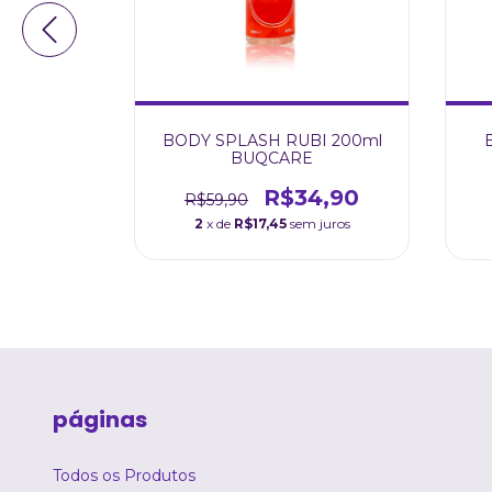
CAPILAR
BODY SPLASH RUBI 200ml
ILAR
BUQCARE
4,90
R$34,90
R$59,90
m juros
2
x de
R$17,45
sem juros
páginas
Todos os Produtos