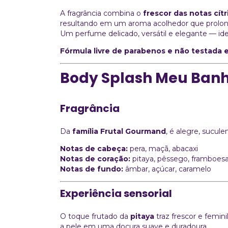
A fragrância combina o
frescor das notas cítr
resultando em um aroma acolhedor que prolo
Um perfume delicado, versátil e elegante — ideal
Fórmula livre de parabenos e não testada 
Body Splash Meu Banh
Fragrância
Da
família Frutal Gourmand
, é alegre, sucul
Notas de cabeça:
pera, maçã, abacaxi
Notas de coração:
pitaya, pêssego, framboes
Notas de fundo:
âmbar, açúcar, caramelo
Experiência sensorial
O toque frutado da
pitaya
traz frescor e femi
a pele em uma doçura suave e duradoura.