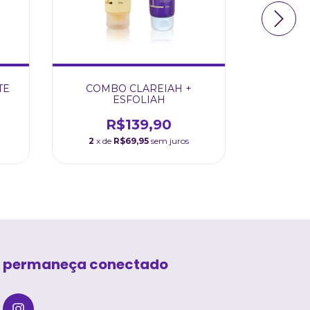
TE
COMBO CLAREIAH +
PERFUM
ESFOLIAH
R$139,90
2
x de
R$69,95
sem juros
2
x de
permaneça conectado