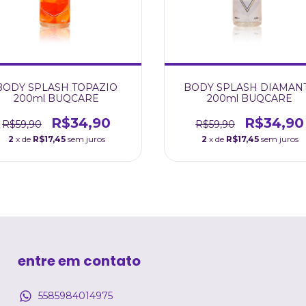
BODY SPLASH TOPAZIO
BODY SPLASH DIAMAN
200ml BUQCARE
200ml BUQCARE
R$34,90
R$34,90
R$59,90
R$59,90
2
x de
R$17,45
sem juros
2
x de
R$17,45
sem juros
entre em contato
5585984014975