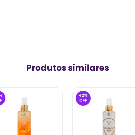
Produtos similares
%
42
%
F
OFF