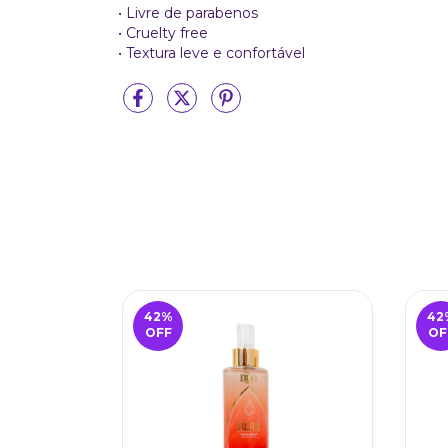
• Livre de parabenos
• Cruelty free
• Textura leve e confortável
42
%
42
OFF
OF