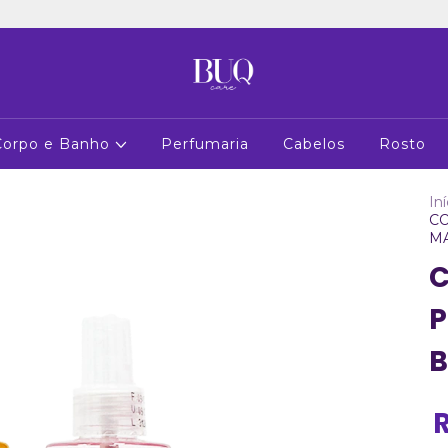
Corpo e Banho
Perfumaria
Cabelos
Rosto
Iní
CO
M
C
P
B