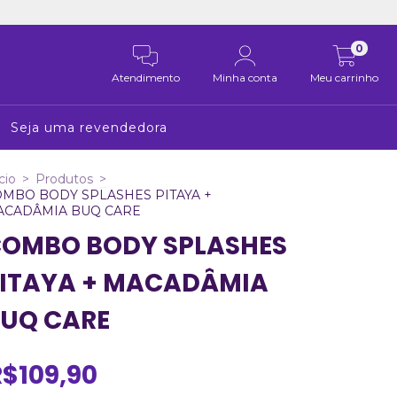
0
Atendimento
Minha conta
Meu carrinho
Seja uma revendedora
cio
>
Produtos
>
MBO BODY SPLASHES PITAYA +
ACADÂMIA BUQ CARE
OMBO BODY SPLASHES
ITAYA + MACADÂMIA
UQ CARE
R$109,90