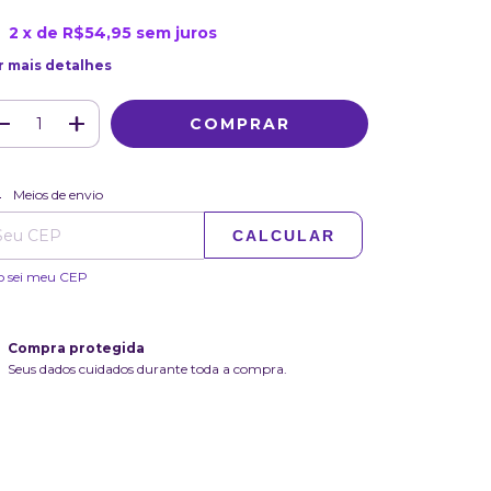
2
x de
R$54,95
sem juros
r mais detalhes
ALTERAR CEP
regas para o CEP:
Meios de envio
CALCULAR
o sei meu CEP
Compra protegida
Seus dados cuidados durante toda a compra.