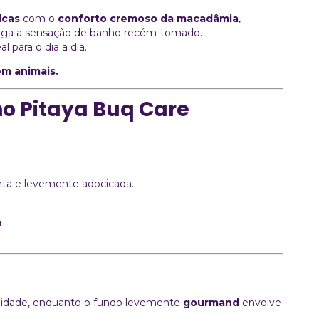
icas
com o
conforto cremoso da macadâmia
,
nga a sensação de banho recém-tomado.
 para o dia a dia.
em animais.
o Pitaya Buq Care
enta e levemente adocicada.
a
nilidade, enquanto o fundo levemente
gourmand
envolve