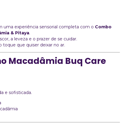
 uma experiência sensorial completa com o
Combo
mia & Pitaya
.
scor, a leveza e o prazer de se cuidar.
oque que quiser deixar no ar.
ho Macadâmia Buq Care
ada e sofisticada.
a
acadâmia