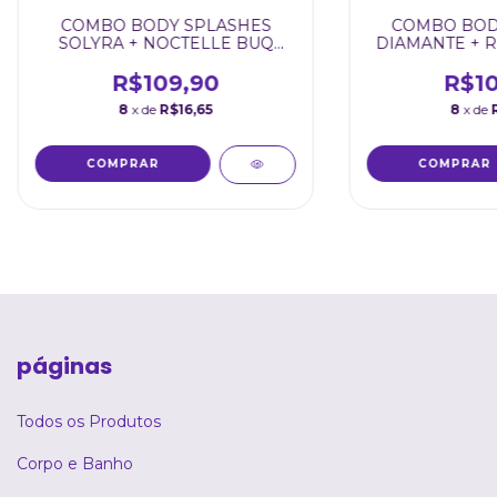
COMBO BODY SPLASHES
COMBO BOD
SOLYRA + NOCTELLE BUQ
DIAMANTE + R
CARE
R$109,90
R$10
8
x de
R$16,65
8
x de
páginas
Todos os Produtos
Corpo e Banho