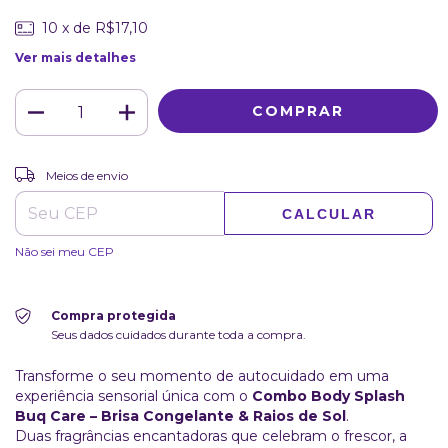
10
x de
R$17,10
Ver mais detalhes
ALTERAR CEP
Entregas para o CEP:
Meios de envio
CALCULAR
Não sei meu CEP
Compra protegida
Seus dados cuidados durante toda a compra.
Transforme o seu momento de autocuidado em uma
experiência sensorial única com o
Combo Body Splash
Buq Care – Brisa Congelante & Raios de Sol
.
Duas fragrâncias encantadoras que celebram o frescor, a