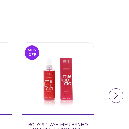
50
%
35
%
OFF
OFF
E
BODY SPLASH MEU BANHO
COMBO M