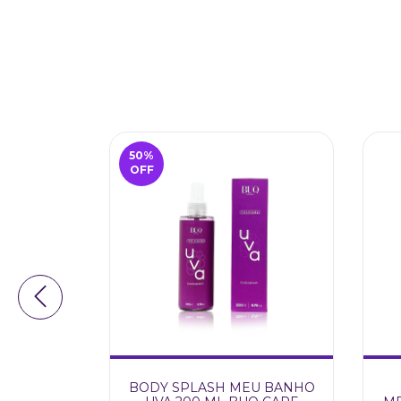
50
%
OFF
BANHO
BODY SPLASH MEU BANHO