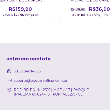
LANCIA + BODY SPLASH
PISTACHE BUQ CARE
R$159,90
R$36,90
R$129,90
2
x de
R$79,95
sem juros
2
x de
R$18,45
sem juros
entre em contato
5585984014975
suporte@buqcareoficial.com.br
ROD BR 116 | Nº 2555 | MODU 17 | PARQUE
IRACEMA 60.824-115 | FORTALEZA - CE