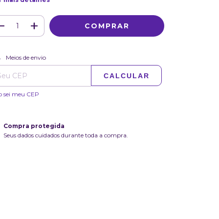
ALTERAR CEP
regas para o CEP:
Meios de envio
CALCULAR
o sei meu CEP
Compra protegida
Seus dados cuidados durante toda a compra.