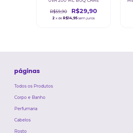
PIMENTA
UVA 200 ML BUQ CARE
ME
ASH
90
R$29,90
R$59,90
m juros
2
x de
R$14,95
sem juros
páginas
Todos os Produtos
Corpo e Banho
Perfumaria
Cabelos
Rosto