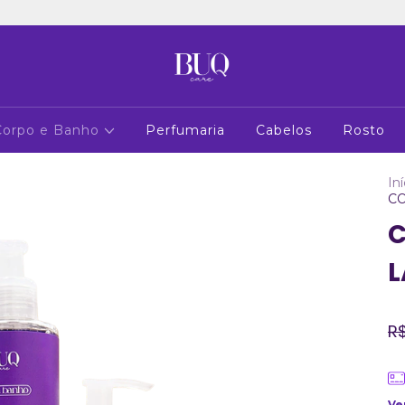
Corpo e Banho
Perfumaria
Cabelos
Rosto
Iní
C
L
R$
Ve