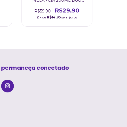
MELANCIA 200ML BUQ
CARE
R$29,90
R$59,90
R$129
2
x de
R$14,95
sem juros
2
x de
permaneça conectado