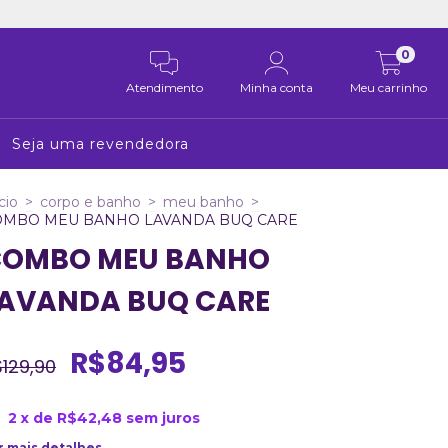
0
Atendimento
Minha conta
Meu carrinho
Seja uma revendedora
cio
>
corpo e banho
>
meu banho
>
OMBO MEU BANHO LAVANDA BUQ CARE
COMBO MEU BANHO
AVANDA BUQ CARE
R$84,95
129,90
2
x de
R$42,48
sem juros
r mais detalhes