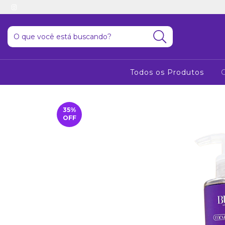
Todos os Produtos
35
%
OFF