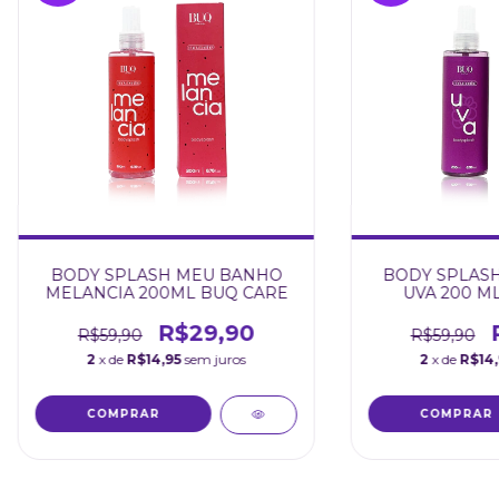
BODY SPLASH MEU BANHO
BODY SPLAS
MELANCIA 200ML BUQ CARE
UVA 200 M
R$29,90
R$59,90
R$59,90
2
x de
R$14,95
sem juros
2
x de
R$14,