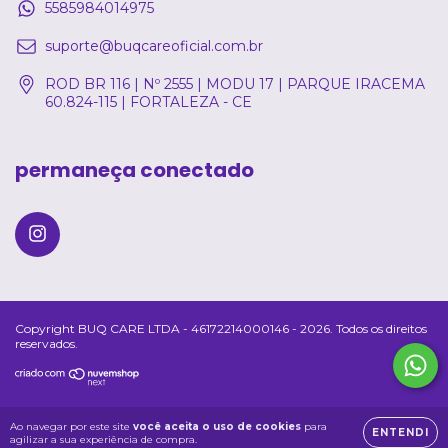
5585984014975
suporte@buqcareoficial.com.br
ROD BR 116 | Nº 2555 | MODU 17 | PARQUE IRACEMA
60.824-115 | FORTALEZA - CE
permaneça conectado
Copyright BUQ CARE LTDA - 46172214000146 - 2026. Todos os direitos
reservados.
Ao navegar por este site
você aceita o uso de cookies
para
ENTENDI
agilizar a sua experiência de compra.