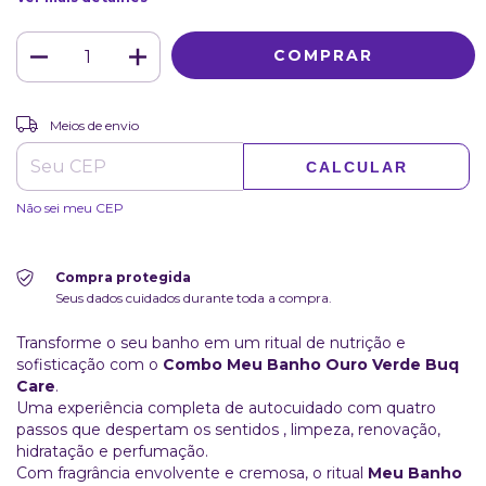
ALTERAR CEP
Entregas para o CEP:
Meios de envio
CALCULAR
Não sei meu CEP
Compra protegida
Seus dados cuidados durante toda a compra.
Transforme o seu banho em um ritual de nutrição e
sofisticação com o
Combo Meu Banho Ouro Verde Buq
Care
.
Uma experiência completa de autocuidado com quatro
passos que despertam os sentidos , limpeza, renovação,
hidratação e perfumação.
Com fragrância envolvente e cremosa, o ritual
Meu Banho