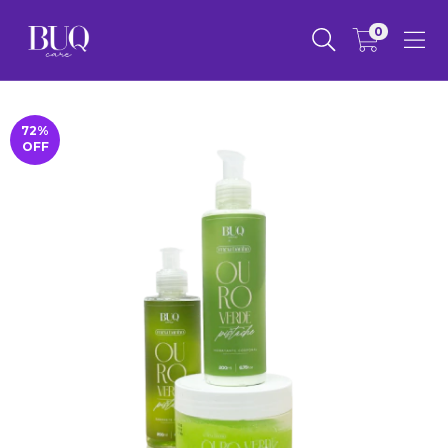
0
72
%
OFF