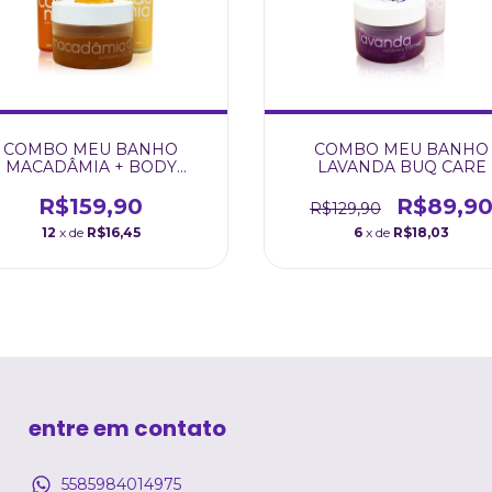
COMBO MEU BANHO
COMBO MEU BANHO
MACADÂMIA + BODY
LAVANDA BUQ CARE
SPLASH
R$159,90
R$89,9
R$129,90
12
x de
R$16,45
6
x de
R$18,03
entre em contato
5585984014975