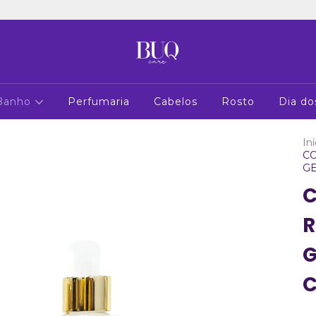
 Banho
Perfumaria
Cabelos
Rosto
Dia do
Iní
CO
GE
C
R
G
C