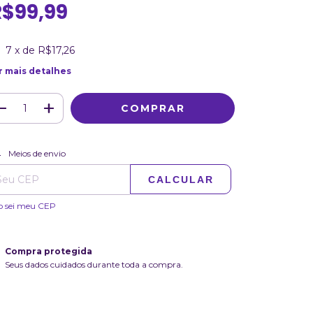
R$99,99
7
x de
R$17,26
r mais detalhes
ALTERAR CEP
regas para o CEP:
Meios de envio
CALCULAR
o sei meu CEP
Compra protegida
Seus dados cuidados durante toda a compra.