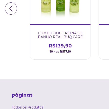
VERDE
COMBO DOCE REINADO
 CARE
BANHO REAL BUQ CARE
90
R$139,90
5
10
x de
R$17,10
páginas
Todos os Produtos