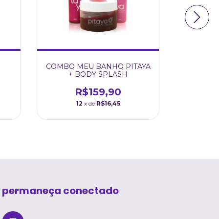
COMBO MEU BANHO PITAYA
COMBO M
+ BODY SPLASH
0
R$159,90
R
12
x de
R$16,45
permaneça conectado